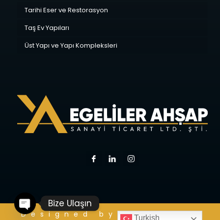
Tarihi Eser ve Restorasyon
Taş Ev Yapıları
Üst Yapı ve Yapı Kompleksleri
Bize Ulaşın
O
p
e
n
c
h
at
Designed by:
KREASIST
Turkish