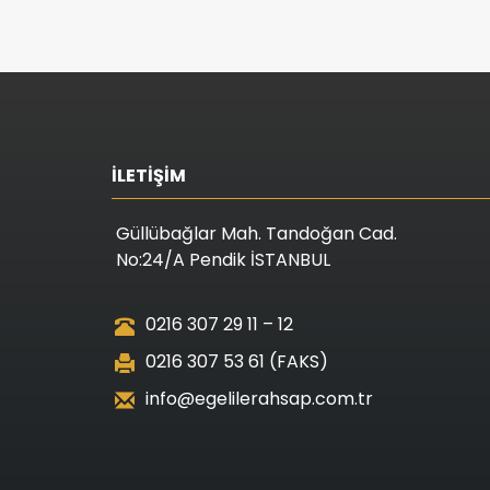
İLETİŞİM
Güllübağlar Mah. Tandoğan Cad.
No:24/A Pendik İSTANBUL
0216 307 29 11 – 12
0216 307 53 61 (FAKS)
info@egelilerahsap.com.tr