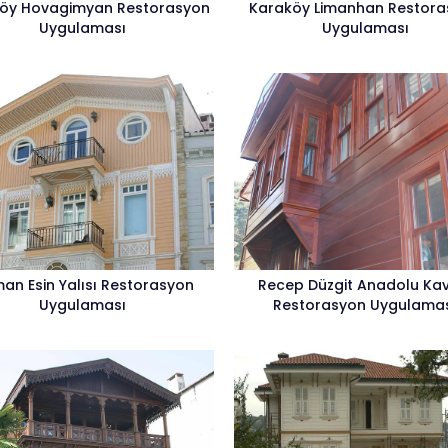
öy Hovagimyan Restorasyon
Karaköy Limanhan Restor
Uygulaması
Uygulaması
an Esin Yalısı Restorasyon
Recep Düzgit Anadolu Ka
Uygulaması
Restorasyon Uygulama