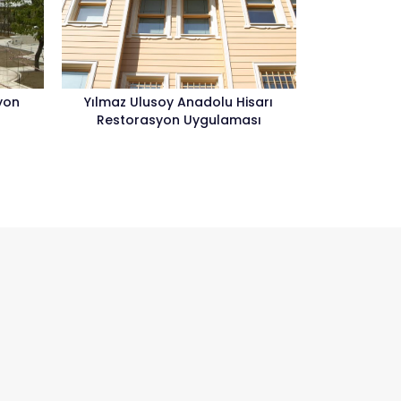
yon
Yılmaz Ulusoy Anadolu Hisarı
Restorasyon Uygulaması