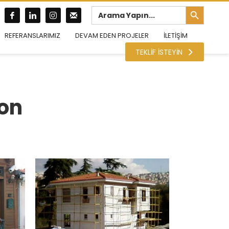
Search Button
Search
for:
REFERANSLARIMIZ
DEVAM EDEN PROJELER
İLETİŞİM
TEKLİF İSTEYİN
yon