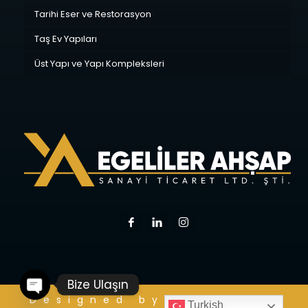
Tarihi Eser ve Restorasyon
Taş Ev Yapıları
Üst Yapı ve Yapı Kompleksleri
Bize Ulaşın
O
p
e
n
c
h
at
Designed by:
KREASIST
Turkish