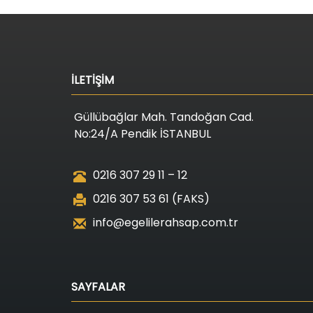
İLETİŞİM
Güllübağlar Mah. Tandoğan Cad.
No:24/A Pendik İSTANBUL
0216 307 29 11 – 12
0216 307 53 61 (FAKS)
info@egelilerahsap.com.tr
SAYFALAR