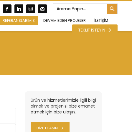
Search Button
Search
for:
REFERANSLARIMIZ
DEVAM EDEN PROJELER
İLETİŞİM
TEKLİF İSTEYİN
Ürün ve hizmetlerimizle ilgili bilgi
almak ve projenizi bize emanet
etmek için bize ulaşın...
BİZE ULAŞIN