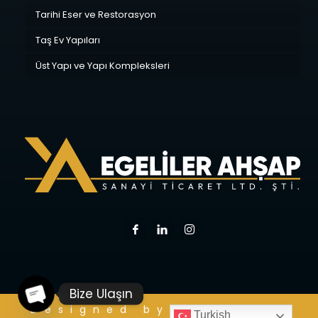
Tarihi Eser ve Restorasyon
Taş Ev Yapıları
Üst Yapı ve Yapı Kompleksleri
Bize Ulaşın
Designed by:
KREASIST
Turkish