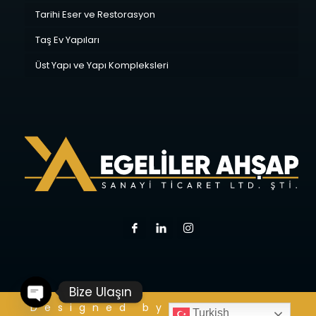
Tarihi Eser ve Restorasyon
Taş Ev Yapıları
Üst Yapı ve Yapı Kompleksleri
Bize Ulaşın
Designed by:
KREASIST
O
p
e
n
c
h
at
Turkish